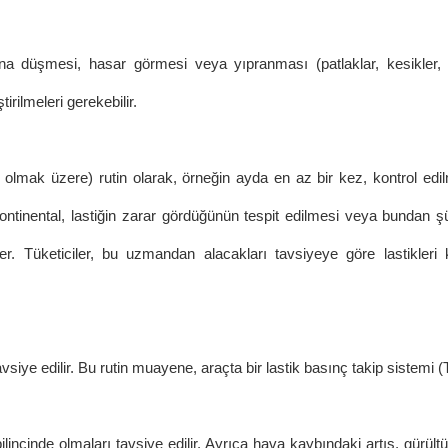
tına düşmesi, hasar görmesi veya yıpranması (patlaklar, kesikler,
irilmeleri gerekebilir.
l olmak üzere) rutin olarak, örneğin ayda en az bir kez, kontrol edil
ntinental, lastiğin zarar gördüğünün tespit edilmesi veya bundan şüp
der. Tüketiciler, bu uzmandan alacakları tavsiyeye göre lastikle
siye edilir. Bu rutin muayene, araçta bir lastik basınç takip sistemi
bilincinde olmaları tavsiye edilir. Ayrıca hava kaybındaki artış, gür