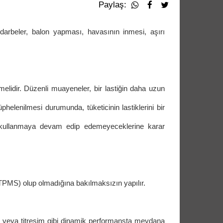
Paylaş:
 darbeler, balon yapması, havasının inmesi, aşırı
melidir. Düzenli muayeneler, bir lastiğin daha uzun
helenilmesi durumunda, tüketicinin lastiklerini bir
ri kullanmaya devam edip edemeyeceklerine karar
 (TPMS) olup olmadığına bakılmaksızın yapılır.
ültü veya titreşim gibi dinamik performansta meydana