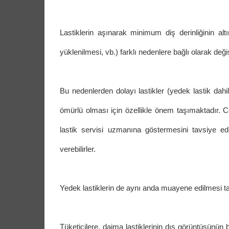
Lastiklerin aşınarak minimum diş derinliğinin al
yüklenilmesi, vb.) farklı nedenlere bağlı olarak değişt
Bu nedenlerden dolayı lastikler (yedek lastik dahi
ömürlü olması için özellikle önem taşımaktadır. Co
lastik servisi uzmanına göstermesini tavsiye e
verebilirler.
Yedek lastiklerin de aynı anda muayene edilmesi tav
Tüketicilere, daima lastiklerinin dış görüntüsünün 