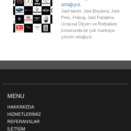
ortağıyız.
Jant tamiri, Jant Boyama, Jant
Pres, Polisaj, Jant Parlatma
Uzaysal Ölçüm ve Rotbalans
konusunda bir çok markaya
çözüm ortağıyız.
MENU
HAKKIMIZDA
HİZMETLERİMİZ
REFERANSLAR
İLETİŞİM